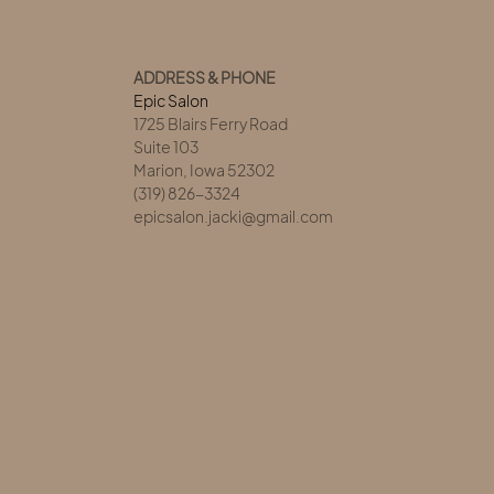
ADDRESS & PHONE
Epic Salon
1725 Blairs Ferry Road
Suite 103
Marion, Iowa 52302
(319) 826-3324
epicsalon.jacki@gmail.com