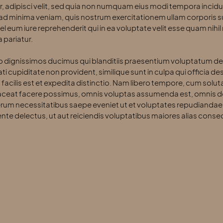
r, adipisci velit, sed quia non numquam eius modi tempora incid
d minima veniam, quis nostrum exercitationem ullam corporis susc
um iure reprehenderit qui in ea voluptate velit esse quam nihil 
 pariatur.
o dignissimos ducimus qui blanditiis praesentium voluptatum del
 cupiditate non provident, similique sunt in culpa qui officia des
cilis est et expedita distinctio. Nam libero tempore, cum soluta
aceat facere possimus, omnis voluptas assumenda est, omnis d
 rerum necessitatibus saepe eveniet ut et voluptates repudiandae
nte delectus, ut aut reiciendis voluptatibus maiores alias conse