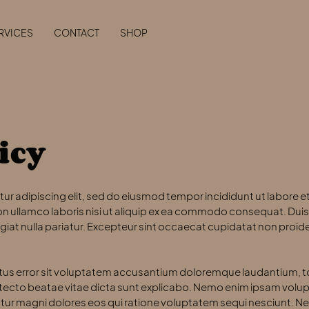
RVICES
CONTACT
SHOP
icy
ur adipiscing elit, sed do eiusmod tempor incididunt ut labore e
n ullamco laboris nisi ut aliquip ex ea commodo consequat. Duis a
ugiat nulla pariatur. Excepteur sint occaecat cupidatat non proide
natus error sit voluptatem accusantium doloremque laudantium,
rchitecto beatae vitae dicta sunt explicabo. Nemo enim ipsam vol
ntur magni dolores eos qui ratione voluptatem sequi nesciunt. 