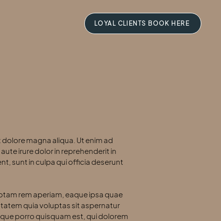
LOYAL CLIENTS BOOK HERE
t dolore magna aliqua. Ut enim ad
ute irure dolor in reprehenderit in
nt, sunt in culpa qui officia deserunt
 totam rem aperiam, eaque ipsa quae
uptatem quia voluptas sit aspernatur
Neque porro quisquam est, qui dolorem