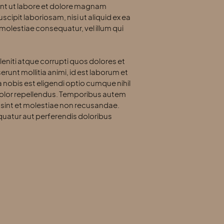
unt ut labore et dolore magnam
ipit laboriosam, nisi ut aliquid ex ea
molestiae consequatur, vel illum qui
eniti atque corrupti quos dolores et
erunt mollitia animi, id est laborum et
 nobis est eligendi optio cumque nihil
olor repellendus. Temporibus autem
 sint et molestiae non recusandae.
quatur aut perferendis doloribus