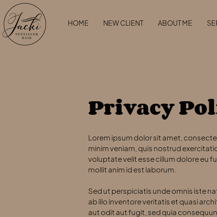
HOME
NEW CLIENT
ABOUT ME
SE
Privacy Pol
Lorem ipsum dolor sit amet, consectet
minim veniam, quis nostrud exercitatio
voluptate velit esse cillum dolore eu f
mollit anim id est laborum.
Sed ut perspiciatis unde omnis iste 
ab illo inventore veritatis et quasi a
aut odit aut fugit, sed quia consequu