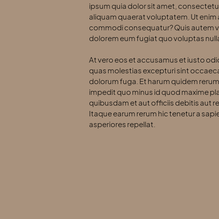
ipsum quia dolor sit amet, consectetu
aliquam quaerat voluptatem. Ut enim a
commodi consequatur? Quis autem vel e
dolorem eum fugiat quo voluptas nulla
At vero eos et accusamus et iusto odi
quas molestias excepturi sint occaecati
dolorum fuga. Et harum quidem rerum fa
impedit quo minus id quod maxime pl
quibusdam et aut officiis debitis aut
Itaque earum rerum hic tenetur a sapie
asperiores repellat.